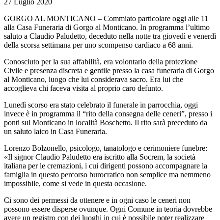
27 Luglio 2020
GORGO AL MONTICANO – Commiato particolare oggi alle 11
alla Casa Funeraria di Gorgo al Monticano. In programma l’ultimo
saluto a Claudio Paludetto, deceduto nella notte tra giovedì e venerdì
della scorsa settimana per uno scompenso cardiaco a 68 anni.
Conosciuto per la sua affabilità, era volontario della protezione
Civile e presenza discreta e gentile presso la casa funeraria di Gorgo
al Monticano, luogo che lui considerava sacro. Era lui che
accoglieva chi faceva visita al proprio caro defunto.
Lunedì scorso era stato celebrato il funerale in parrocchia, oggi
invece è in programma il “rito della consegna delle ceneri”, presso i
ponti sul Monticano in località Boschetto. Il rito sarà preceduto da
un saluto laico in Casa Funeraria.
Lorenzo Bolzonello, psicologo, tanatologo e cerimoniere funebre:
«Il signor Claudio Paludetto era iscritto alla Socrem, la società
italiana per le cremazioni, i cui dirigenti possono accompagnare la
famiglia in questo percorso burocratico non semplice ma nemmeno
impossibile, come si vede in questa occasione.
Ci sono dei permessi da ottenere e in ogni caso le ceneri non
possono essere disperse ovunque. Ogni Comune in teoria dovrebbe
avere un registro con dei luoghi in cui è possibile poter realizzare