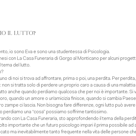
O IL LUTTO?
sento, io sono Eva e sono una studentessa di Psicologia.
mesi con La Casa Funeraria di Gorgo al Monticano per alcuni progett
l tema del lutto.
o?
uno di noi si trova ad affrontare, prima o poi, una perdita. Per perdit
 non si tratta solo di perdere un proprio caro a causa di una malattia 
utto anche quando perdiamo qualcosa che per noi è importante. Si v
avoro, quando un amore o un’amicizia finisce, quando si cambia Paese
o zampe ci lascia. Non bisogna fare differenze, ogni lutto può avere
o perdiamo una “cosa” possiamo soffrirne tantissimo.
ando con La Casa Funeraria, sto approfondendo il tema della perdita
lto importante che un futuro psicologo impari il prima possibile ad 
cato ma inevitabilmente tanto frequente nella vita delle persone ch