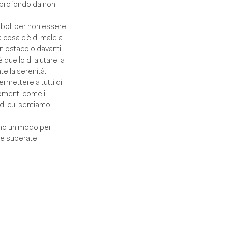
te profondo da non
eboli per non essere
a cosa c’è di male a
un ostacolo davanti
quello di aiutare la
te la serenità.
permettere a tutti di
gomenti come il
 di cui sentiamo
iano un modo per
e superate.