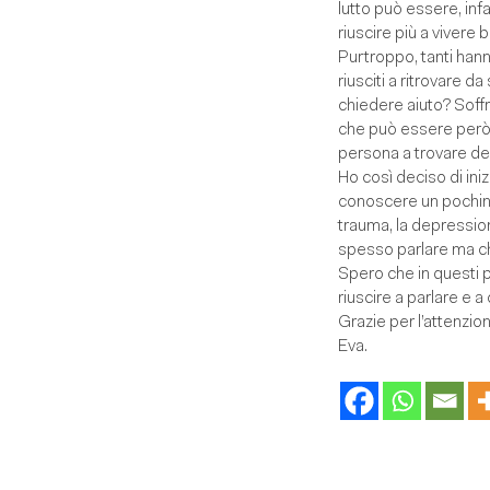
lutto può essere, inf
riuscire più a vivere b
Purtroppo, tanti hann
riusciti a ritrovare 
chiedere aiuto? Soffr
che può essere però s
persona a trovare dent
Ho così deciso di iniz
conoscere un pochino 
trauma, la depressione
spesso parlare ma c
Spero che in questi p
riuscire a parlare 
Grazie per l’attenzio
Eva.