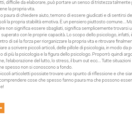
atti, difficile da elaborare, può portare un senso di tristezza talmen
ene la propria vita.
o paura di chiedere aiuto, temono di essere giudicati e di sentirsi d
da soli la propria stabilità emotiva. È un pensiero piuttosto comune… M
ire non significa essere sbagliati, significa semplicemente trovarsi 
uperato con le proprie capacità. Lo scopo dello psicologo, infatti, è 
ro di sé la forza per riorganizzare la propria vita e ritrovare finalmen
iare a scrivere piccoli articoli, delle pillole di psicologia, in modo da 
di più la psicologia e la figura dello psicologo. Proporrò quindi ar
, l’elaborazione del lutto, lo stress, il burn out ecc… Tutte situazioni
he spesso non si conoscono a fondo.
iccoli articoletti possiate trovare uno spunto di riflessione e che s
e a comprendere cose che spesso fanno paura ma che possono esser
ne!