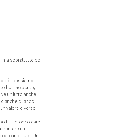
i, ma soprattutto per
a, però, possiamo
o di un incidente,
ive un lutto anche
 o anche quando il
 un valore diverso
 di un proprio caro,
affrontare un
e cercano aiuto. Un