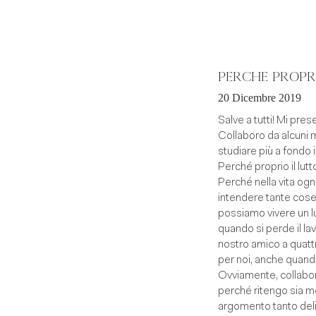
PERCHÉ PROPRI
20 Dicembre 2019
Salve a tutti! Mi pre
Collaboro da alcuni 
studiare più a fondo i
Perché proprio il lutt
Perché nella vita ogn
intendere tante cose:
possiamo vivere un l
quando si perde il l
nostro amico a quattr
per noi, anche quand
Ovviamente, collabor
perché ritengo sia mo
argomento tanto deli