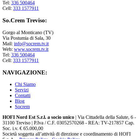
Tel:
336 500464
Cell:
333 1577911
So.Crem Treviso:
Gorgo al Monticano (TV)
Via Postumia di Sala, 30
Mail:
info@socrem.tv.it
Web:
www.socrem.tv.it
Tel:
336 500464
Cell:
333 1577911
NAVIGAZIONE:
Chi Siamo
Servizi
Contatti
Blog
Socrem
HOFI Nord Est S.r.l. a socio unico
| Via Cittadella della Salute, 6 -
31100 Treviso | P.Iva / C.F. 03052570268 - REA: TV-217857 Cap.
Soc. i.v. € 65.000,00
Società soggetta all’attività di direzione e coordinamento di HOFI