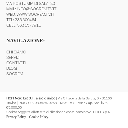
VIA POSTUMIA DI SALA, 30
MAIL:
INFO@SOCREM.TV.IT
WEB:
WWW.SOCREM.TV.IT
TEL:
336 500464
CELL:
333 1577911
NAVIGAZIONE:
CHI SIAMO
SERVIZI
CONTATTI
BLOG
SOCREM
HOFI Nord Est S.r.l. a socio unico
| Via Cittadella della Salute, 6 - 31100
Treviso | P.Iva / C.F. 03052570268 - REA: TV-217857 Cap. Soc. i.v. €
65.000,00
Società soggetta all’attività di direzione e coordinamento di HOFI S.p.A. -
Privacy Policy
Cookie Policy
-
.