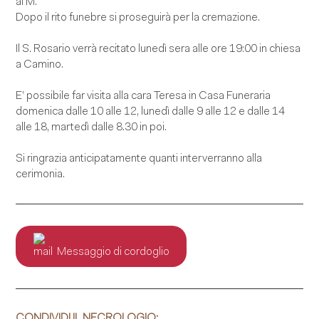
al M.
Dopo il rito funebre si proseguirà per la cremazione.
Il S. Rosario verrà recitato lunedì sera alle ore 19:00 in chiesa
a Camino.
E’ possibile far visita alla cara Teresa in Casa Funeraria
domenica dalle 10 alle 12, lunedì dalle 9 alle 12 e dalle 14
alle 18, martedì dalle 8.30 in poi.
Si ringrazia anticipatamente quanti interverranno alla
cerimonia.
Messaggio di cordoglio
CONDIVIDI IL NECROLOGIO: