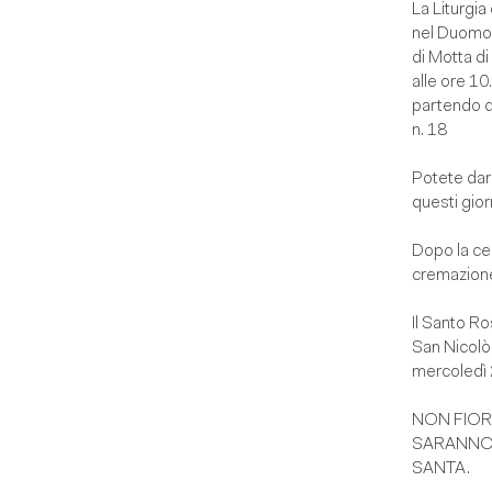
La Liturgia
nel Duomo
di Motta d
alle ore 10
partendo da
n. 18
Potete dare
questi gior
Dopo la cer
cremazion
Il Santo R
San Nicolò
mercoledì 
NON FIOR
SARANNO 
SANTA.