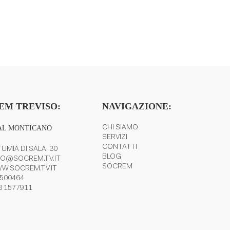
EM TREVISO:
NAVIGAZIONE:
AL MONTICANO
CHI SIAMO
SERVIZI
CONTATTI
UMIA DI SALA, 30
BLOG
FO@SOCREM.TV.IT
SOCREM
W.SOCREM.TV.IT
 500464
3 1577911