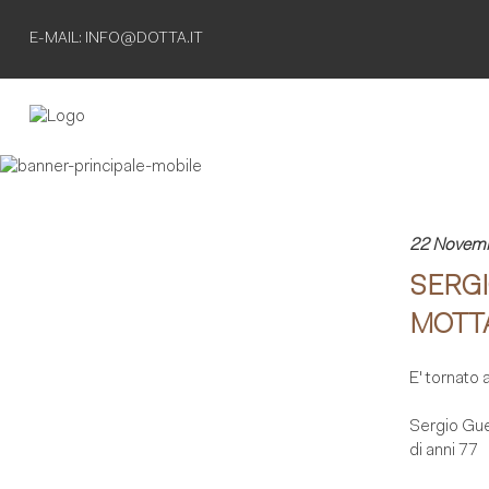
E-MAIL: INFO@DOTTA.IT
Non esiste
22 Novem
SERGI
separazione
MOTTA
definitiva
E' tornato 
finche' esiste
il ricordo
Sergio Gue
di anni 77