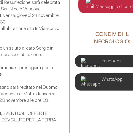
 di Resurrezione sarà celebrata
Messaggio di cord
 San Nicolò Vescovo
i Livenza, giovedì 24 novembre
.30,
ll'abitazione sita In Via Isonzo
CONDIVIDI IL
NECROLOGIO:
 un saluto al caro Sergio in
ni presso l'abitazione.
Facebook
imonia si proseguirà per la
e.
WhatsApp
osario sarà recitato nel Duomo
 Vescovo di Motta di Livenza
23 novembre alle ore 18.
I, EVENTUALI OFFERTE
DEVOLUTE PER LA TERRA