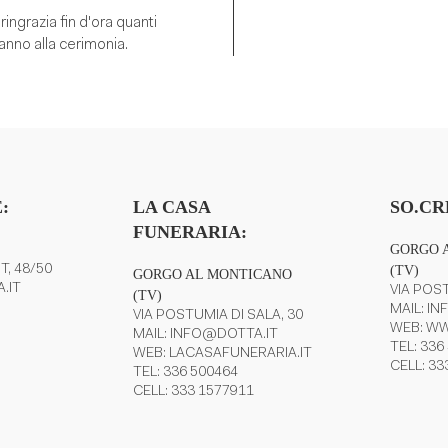
ringrazia fin d'ora quanti
anno alla cerimonia.
stenza e
:
LA CASA
SO.CR
FUNERARIA:
GORGO 
T, 48/50
(TV)
GORGO AL MONTICANO
.IT
VIA POST
(TV)
MAIL:
IN
VIA POSTUMIA DI SALA, 30
WEB:
WW
MAIL:
INFO@DOTTA.IT
TEL:
336
WEB:
LACASAFUNERARIA.IT
CELL:
33
TEL:
336 500464
CELL:
333 1577911