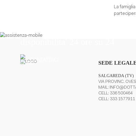
La famiglia 
parteciper
Il nostro personale vi offre assi
disponibilita' 24 ore su 24
CONTATTACI
SEDE LEGALE
SALGAREDA (TV)
VIA PROVINC. OVES
MAIL:
INFO@DOTTA
CELL:
336 500464
CELL:
333 1577911