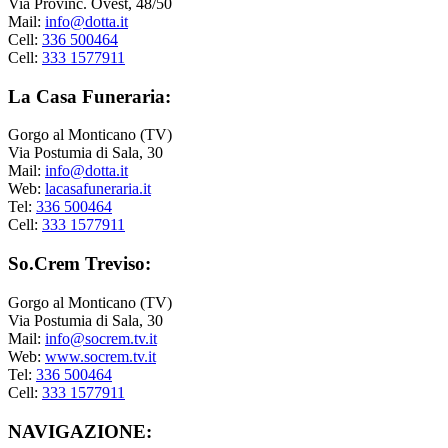
Via Provinc. Ovest, 48/50
Mail:
info@dotta.it
Cell:
336 500464
Cell:
333 1577911
La Casa Funeraria:
Gorgo al Monticano (TV)
Via Postumia di Sala, 30
Mail:
info@dotta.it
Web:
lacasafuneraria.it
Tel:
336 500464
Cell:
333 1577911
So.Crem Treviso:
Gorgo al Monticano (TV)
Via Postumia di Sala, 30
Mail:
info@socrem.tv.it
Web:
www.socrem.tv.it
Tel:
336 500464
Cell:
333 1577911
NAVIGAZIONE: