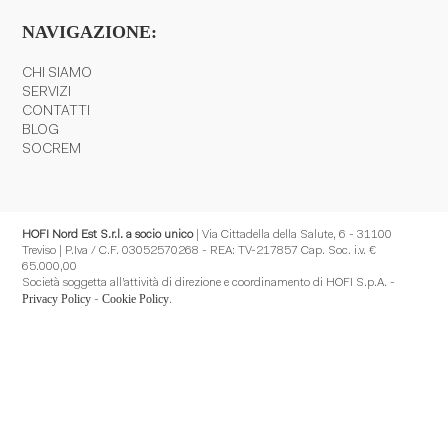
NAVIGAZIONE:
CHI SIAMO
SERVIZI
CONTATTI
BLOG
SOCREM
HOFI Nord Est S.r.l. a socio unico
| Via Cittadella della Salute, 6 - 31100
Treviso | P.Iva / C.F. 03052570268 - REA: TV-217857 Cap. Soc. i.v. €
65.000,00
Società soggetta all’attività di direzione e coordinamento di HOFI S.p.A. -
Privacy Policy
Cookie Policy
-
.