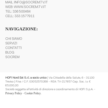
MAIL:
INFO@SOCREM.TV.IT
WEB:
WWW.SOCREM.TV.IT
TEL:
336 500464
CELL:
333 1577911
NAVIGAZIONE:
CHI SIAMO
SERVIZI
CONTATTI
BLOG
SOCREM
HOFI Nord Est S.r.l. a socio unico
| Via Cittadella della Salute, 6 - 31100
Treviso | P.Iva / C.F. 03052570268 - REA: TV-217857 Cap. Soc. i.v. €
65.000,00
Società soggetta all’attività di direzione e coordinamento di HOFI S.p.A. -
Privacy Policy
Cookie Policy
-
.