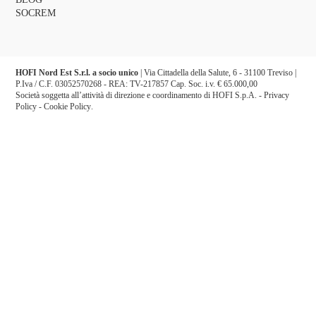
SOCREM
HOFI Nord Est S.r.l. a socio unico
| Via Cittadella della Salute, 6 - 31100 Treviso |
P.Iva / C.F. 03052570268 - REA: TV-217857 Cap. Soc. i.v. € 65.000,00
Società soggetta all’attività di direzione e coordinamento di HOFI S.p.A. -
Privacy
Policy
-
Cookie Policy
.