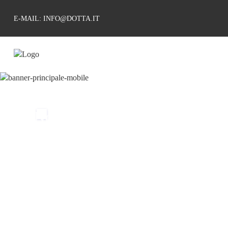
E-MAIL: INFO@DOTTA.IT
Non esiste
separazione
definitiva
finche' esiste
il ricordo