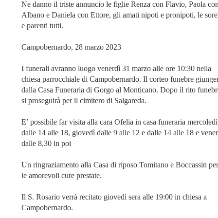
Ne danno il triste annuncio le figlie Renza con Flavio, Paola co
Albano e Daniela con Ettore, gli amati nipoti e pronipoti, le sore
e parenti tutti.
Campobernardo, 28 marzo 2023
I funerali avranno luogo venerdì 31 marzo alle ore 10:30 nella
chiesa parrocchiale di Campobernardo. Il corteo funebre giunge
dalla Casa Funeraria di Gorgo al Monticano. Dopo il rito funebr
si proseguirà per il cimitero di Salgareda.
E’ possibile far visita alla cara Ofelia in casa funeraria mercoledì
dalle 14 alle 18, giovedì dalle 9 alle 12 e dalle 14 alle 18 e vene
dalle 8,30 in poi
Un ringraziamento alla Casa di riposo Tomitano e Boccassin pe
le amorevoli cure prestate.
Il S. Rosario verrà recitato giovedì sera alle 19:00 in chiesa a
Campobernardo.