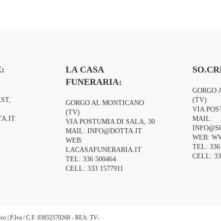
stenza e
:
LA CASA
SO.CR
FUNERARIA:
GORGO 
ST,
(TV)
GORGO AL MONTICANO
VIA POS
(TV)
A.IT
MAIL:
VIA POSTUMIA DI SALA, 30
INFO@S
MAIL:
INFO@DOTTA.IT
WEB:
WW
WEB:
TEL:
336
LACASAFUNERARIA.IT
CELL:
33
TEL:
336 500464
CELL:
333 1577911
eviso | P.Iva / C.F. 03052570268 - REA: TV-