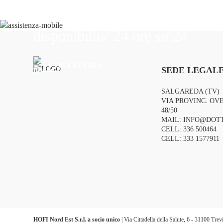
Il nostro personale vi offre assi
disponibilita' 24 ore su 24
CONTATTACI
SEDE LEGALE
SALGAREDA (TV)
VIA PROVINC. OVE
48/50
MAIL:
INFO@DOTT
CELL:
336 500464
CELL:
333 1577911
HOFI Nord Est S.r.l. a socio unico
| Via Cittadella della Salute, 6 - 31100 Tr