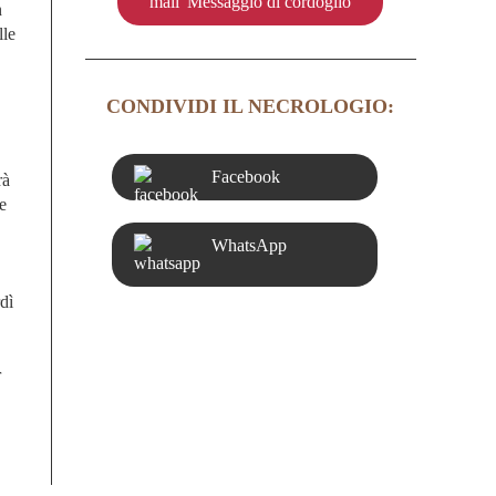
Messaggio di cordoglio
n
lle
CONDIVIDI IL NECROLOGIO:
Facebook
rà
e
WhatsApp
rdì
r