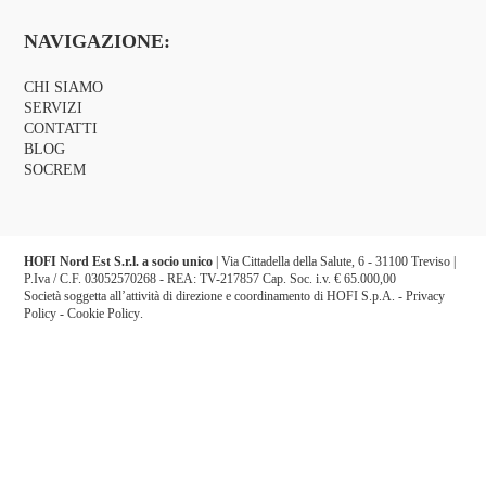
NAVIGAZIONE:
CHI SIAMO
SERVIZI
CONTATTI
BLOG
SOCREM
HOFI Nord Est S.r.l. a socio unico
| Via Cittadella della Salute, 6 - 31100 Treviso |
P.Iva / C.F. 03052570268 - REA: TV-217857 Cap. Soc. i.v. € 65.000,00
Società soggetta all’attività di direzione e coordinamento di HOFI S.p.A. -
Privacy
Policy
-
Cookie Policy
.