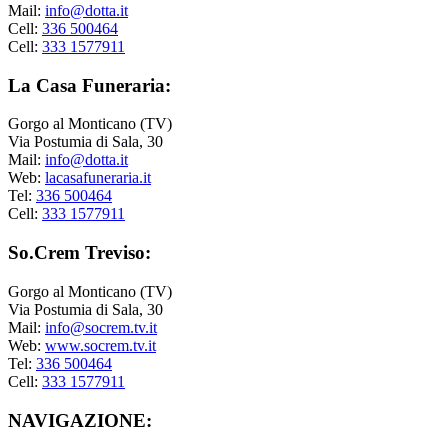
Mail:
info@dotta.it
Cell:
336 500464
Cell:
333 1577911
La Casa Funeraria:
Gorgo al Monticano (TV)
Via Postumia di Sala, 30
Mail:
info@dotta.it
Web:
lacasafuneraria.it
Tel:
336 500464
Cell:
333 1577911
So.Crem Treviso:
Gorgo al Monticano (TV)
Via Postumia di Sala, 30
Mail:
info@socrem.tv.it
Web:
www.socrem.tv.it
Tel:
336 500464
Cell:
333 1577911
NAVIGAZIONE: