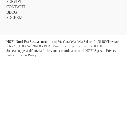
SERVIZI
CONTATTI
BLOG
SOCREM
HOFI Nord Est S.r.l. a socio unico
| Via Cittadella della Salute, 6 - 31100 Treviso |
P.Iva / C.F. 03052570268 - REA: TV-217857 Cap. Soc. i.v. € 65.000,00
Società soggetta all’attività di direzione e coordinamento di HOFI S.p.A. -
Privacy
Policy
-
Cookie Policy
.