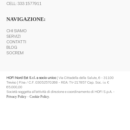
CELL:
333 1577911
NAVIGAZIONE:
CHI SIAMO
SERVIZI
CONTATTI
BLOG
SOCREM
HOFI Nord Est S.r.l. a socio unico
| Via Cittadella della Salute, 6 - 31100
Treviso | P.Iva / C.F. 03052570268 - REA: TV-217857 Cap. Soc. i.v. €
65.000,00
Società soggetta all’attività di direzione e coordinamento di HOFI S.p.A. -
Privacy Policy
Cookie Policy
-
.