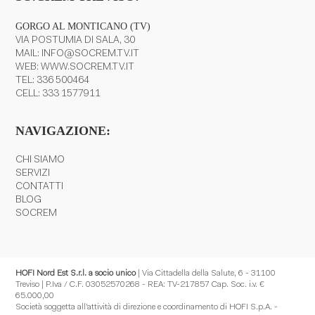
GORGO AL MONTICANO (TV)
VIA POSTUMIA DI SALA, 30
MAIL:
INFO@SOCREM.TV.IT
WEB:
WWW.SOCREM.TV.IT
TEL:
336 500464
CELL:
333 1577911
NAVIGAZIONE:
CHI SIAMO
SERVIZI
CONTATTI
BLOG
SOCREM
HOFI Nord Est S.r.l. a socio unico
| Via Cittadella della Salute, 6 - 31100
Treviso | P.Iva / C.F. 03052570268 - REA: TV-217857 Cap. Soc. i.v. €
65.000,00
Società soggetta all’attività di direzione e coordinamento di HOFI S.p.A. -