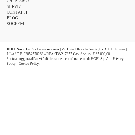
CHI SIAMO
SERVIZI
CONTATTI
BLOG
SOCREM
HOFI Nord Est S.r.l. a socio unico
| Via Cittadella della Salute, 6 - 31100 Treviso |
P.Iva / C.F. 03052570268 - REA: TV-217857 Cap. Soc. i.v. € 65.000,00
Società soggetta all’attività di direzione e coordinamento di HOFI S.p.A. -
Privacy
Policy
-
Cookie Policy
.