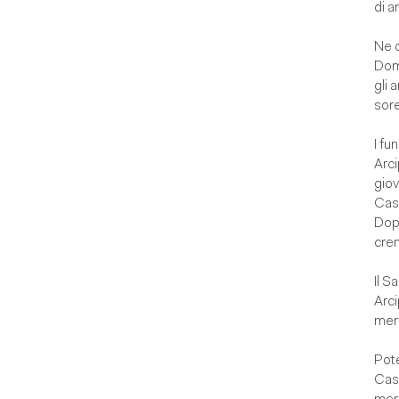
di a
Ne d
Dom
gli 
sore
I fu
Arc
giov
Casa
Dopo
cre
Il S
Arc
merc
Pote
Cas