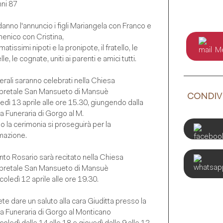
nni 87
anno l'annuncio i figli Mariangela con Franco e
enico con Cristina,
amatissimi nipoti e la pronipote, il fratello, le
Me
lle, le cognate, uniti ai parenti e amici tutti.
nerali saranno celebrati nella Chiesa
ipretale San Mansueto di Mansuè
CONDIVI
edì 13 aprile alle ore 15.30, giungendo dalla
 Funeraria di Gorgo al M.
 la cerimonia si proseguirà per la
mazione.
anto Rosario sarà recitato nella Chiesa
ipretale San Mansueto di Mansuè
oledì 12 aprile alle ore 19.30.
te dare un saluto alla cara Giuditta presso la
a Funeraria di Gorgo al Monticano