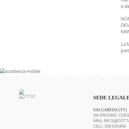
merc
e da
NON
DEV
MAN
La f
part
Il nostro personale vi offre assi
disponibilita' 24 ore su 24
CONTATTACI
SEDE LEGALE
SALGAREDA (TV)
VIA PROVINC. OVES
MAIL:
INFO@DOTTA
CELL:
336 500464