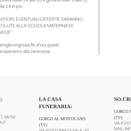
oledì dalle 14 alle 18 e giovedì dalle 9 alle 12
lle 14 in poi.
 FIORI, EVENTUALI OFFERTE SARANNO
OLUTE ALLA SCUOLA MATERNA DI
SUE'.
amiglia ringrazia fin d'ora quanti
eciperanno alla cerimonia.
stenza e
:
LA CASA
SO.CR
FUNERARIA:
GORGO 
T, 48/50
(TV)
GORGO AL MONTICANO
.IT
VIA POST
(TV)
MAIL:
IN