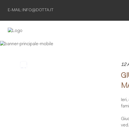
E-MAIL: INFO@DOTTA.IT
Non esiste
12 
GI
separazione
M
definitiva
Ieri
finche' esiste
fami
il ricordo
Giu
ved