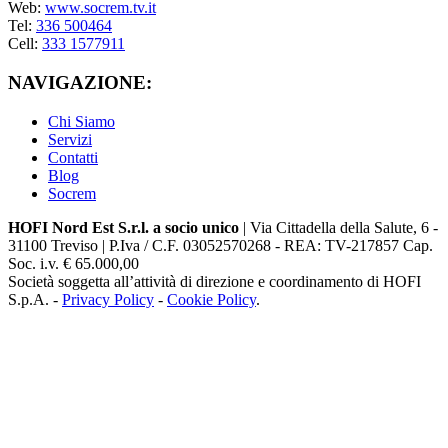
Web:
www.socrem.tv.it
Tel:
336 500464
Cell:
333 1577911
NAVIGAZIONE:
Chi Siamo
Servizi
Contatti
Blog
Socrem
HOFI Nord Est S.r.l. a socio unico
| Via Cittadella della Salute, 6 -
31100 Treviso | P.Iva / C.F. 03052570268 - REA: TV-217857 Cap.
Soc. i.v. € 65.000,00
Società soggetta all’attività di direzione e coordinamento di HOFI
S.p.A. -
Privacy Policy
-
Cookie Policy
.