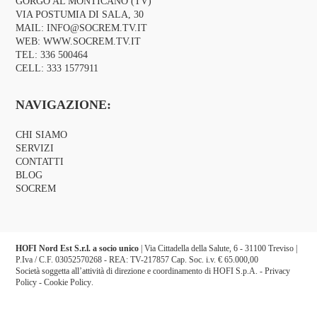
GORGO AL MONTICANO (TV)
VIA POSTUMIA DI SALA, 30
MAIL:
INFO@SOCREM.TV.IT
WEB:
WWW.SOCREM.TV.IT
TEL:
336 500464
CELL:
333 1577911
NAVIGAZIONE:
CHI SIAMO
SERVIZI
CONTATTI
BLOG
SOCREM
HOFI Nord Est S.r.l. a socio unico
| Via Cittadella della Salute, 6 - 31100 Treviso |
P.Iva / C.F. 03052570268 - REA: TV-217857 Cap. Soc. i.v. € 65.000,00
Società soggetta all’attività di direzione e coordinamento di HOFI S.p.A. -
Privacy
Policy
-
Cookie Policy
.