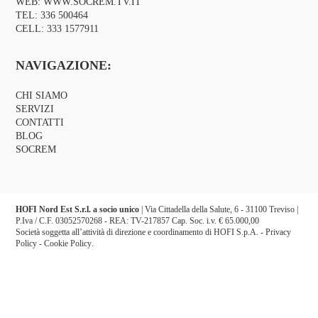
WEB:
WWW.SOCREM.TV.IT
TEL:
336 500464
CELL:
333 1577911
NAVIGAZIONE:
CHI SIAMO
SERVIZI
CONTATTI
BLOG
SOCREM
HOFI Nord Est S.r.l. a socio unico
| Via Cittadella della Salute, 6 - 31100 Treviso |
P.Iva / C.F. 03052570268 - REA: TV-217857 Cap. Soc. i.v. € 65.000,00
Società soggetta all’attività di direzione e coordinamento di HOFI S.p.A. -
Privacy
Policy
-
Cookie Policy
.