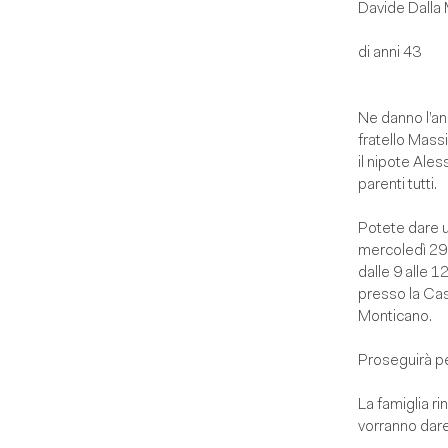
Davide Dalla
di anni 43
Ne danno l’an
fratello Mass
il nipote Alessi
parenti tutti.
Potete dare u
mercoledì 29
dalle 9 alle 1
presso la Cas
Monticano.
Proseguirà pe
La famiglia ri
vorranno dare