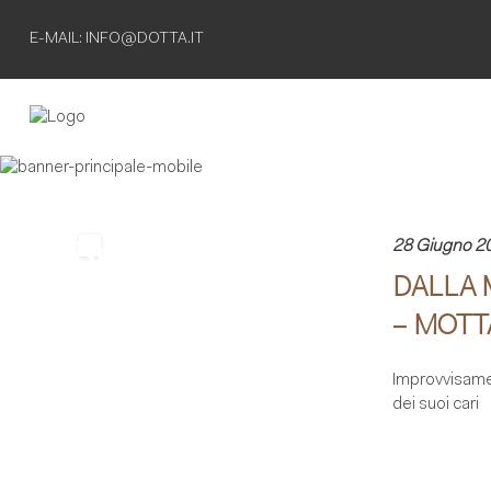
E-MAIL: INFO@DOTTA.IT
Non esiste
28 Giugno 2
DALLA 
separazione
– MOTTA
definitiva
Improvvisamen
finche' esiste
dei suoi cari
il ricordo