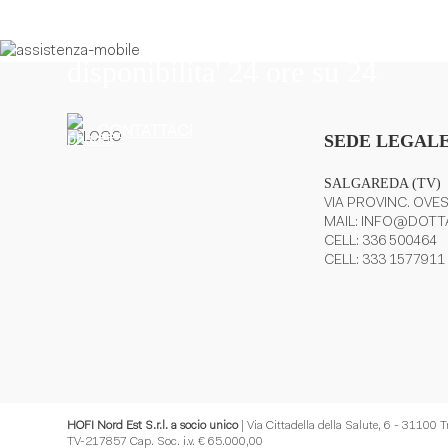
Il nostro personale vi offre assi
disponibilita' 24 ore su 24
CONTATTACI
SEDE LEGALE
SALGAREDA (TV)
VIA PROVINC. OVES
MAIL:
INFO@DOTTA
CELL:
336 500464
CELL:
333 1577911
HOFI Nord Est S.r.l. a socio unico
| Via Cittadella della Salute, 6 - 31100 
TV-217857 Cap. Soc. i.v. € 65.000,00