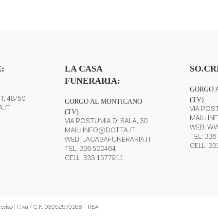
stenza e
:
LA CASA
SO.CR
FUNERARIA:
GORGO 
T, 48/50
(TV)
GORGO AL MONTICANO
.IT
VIA POST
(TV)
MAIL:
IN
VIA POSTUMIA DI SALA, 30
WEB:
WW
MAIL:
INFO@DOTTA.IT
TEL:
336
WEB:
LACASAFUNERARIA.IT
CELL:
33
TEL:
336 500464
CELL:
333 1577911
Treviso | P.Iva / C.F. 03052570268 - REA: