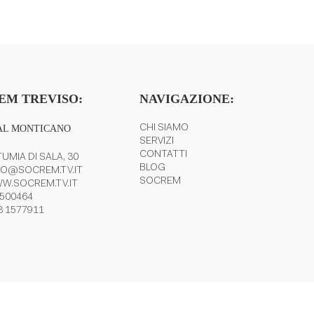
EM TREVISO:
NAVIGAZIONE:
AL MONTICANO
CHI SIAMO
SERVIZI
CONTATTI
UMIA DI SALA, 30
BLOG
FO@SOCREM.TV.IT
SOCREM
W.SOCREM.TV.IT
 500464
3 1577911