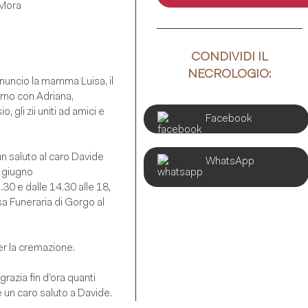
 Mora
CONDIVIDI IL
NECROLOGIO:
nuncio la mamma Luisa, il
imo con Adriana,
o, gli zii uniti ad amici e
Facebook
n saluto al caro Davide
WhatsApp
 giugno
2.30 e dalle 14.30 alle 18,
a Funeraria di Gorgo al
r la cremazione.
ngrazia fin d’ora quanti
 un caro saluto a Davide.