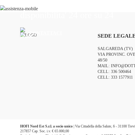
Il nostro personale vi offre assi
disponibilita' 24 ore su 24
CONTATTACI
SEDE LEGALE
SALGAREDA (TV)
VIA PROVINC. OVE
48/50
MAIL:
INFO@DOTT
CELL:
336 500464
CELL:
333 1577911
HOFI Nord Est S.r.l. a socio unico
| Via Cittadella della Salute, 6 - 31100 Tr
217857 Cap. Soc. i.v. € 65.000,00