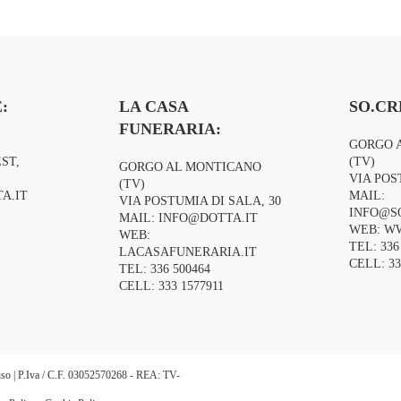
stenza e
:
LA CASA
SO.CR
FUNERARIA:
GORGO 
ST,
(TV)
GORGO AL MONTICANO
VIA POS
(TV)
A.IT
MAIL:
VIA POSTUMIA DI SALA, 30
INFO@S
MAIL:
INFO@DOTTA.IT
WEB:
WW
WEB:
TEL:
336
LACASAFUNERARIA.IT
CELL:
33
TEL:
336 500464
CELL:
333 1577911
eviso | P.Iva / C.F. 03052570268 - REA: TV-