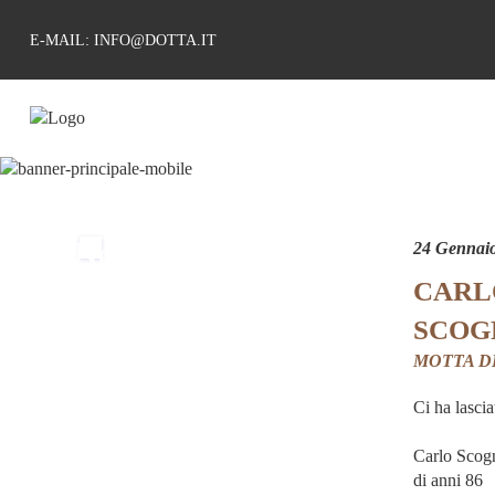
E-MAIL: INFO@DOTTA.IT
Non esiste
24 Gennai
CARL
separazione
SCOG
definitiva
MOTTA D
finche' esiste
Ci ha lascia
il ricordo
Carlo Scog
di anni 86