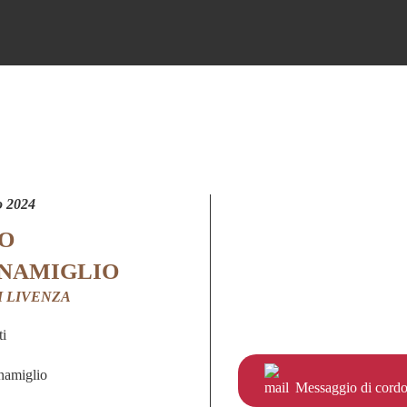
o 2024
O
NAMIGLIO
I LIVENZA
ti
namiglio
Messaggio di cordo