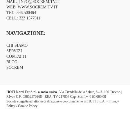
MAIL:
INFO@SOCREM.TV.IT
WEB:
WWW.SOCREM.TV.IT
TEL:
336 500464
CELL:
333 1577911
NAVIGAZIONE:
CHI SIAMO
SERVIZI
CONTATTI
BLOG
SOCREM
HOFI Nord Est S.r.l. a socio unico
| Via Cittadella della Salute, 6 - 31100 Treviso |
P.Iva / C.F. 03052570268 - REA: TV-217857 Cap. Soc. i.v. € 65.000,00
Società soggetta all’attività di direzione e coordinamento di HOFI S.p.A. -
Privacy
Policy
-
Cookie Policy
.