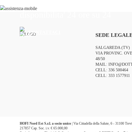
Il nostro personale vi offre assi
disponibilita' 24 ore su 24
CONTATTACI
SEDE LEGALE
SALGAREDA (TV)
VIA PROVINC. OVE
48/50
MAIL:
INFO@DOTT
CELL:
336 500464
CELL:
333 1577911
HOFI Nord Est S.r.l. a socio unico
| Via Cittadella della Salute, 6 - 31100 Tr
217857 Cap. Soc. i.v. € 65.000,00