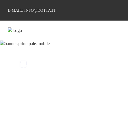
E-MAIL: INFO@DOTTA.IT
Non esiste
separazione
definitiva
finche' esiste
il ricordo