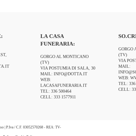
stenza e
:
LA CASA
SO.CR
FUNERARIA:
GORGO 
ST,
(TV)
GORGO AL MONTICANO
VIA POS
(TV)
A.IT
MAIL:
VIA POSTUMIA DI SALA, 30
INFO@S
MAIL:
INFO@DOTTA.IT
WEB:
WW
WEB:
TEL:
336
LACASAFUNERARIA.IT
CELL:
33
TEL:
336 500464
CELL:
333 1577911
eviso | P.Iva / C.F. 03052570268 - REA: TV-