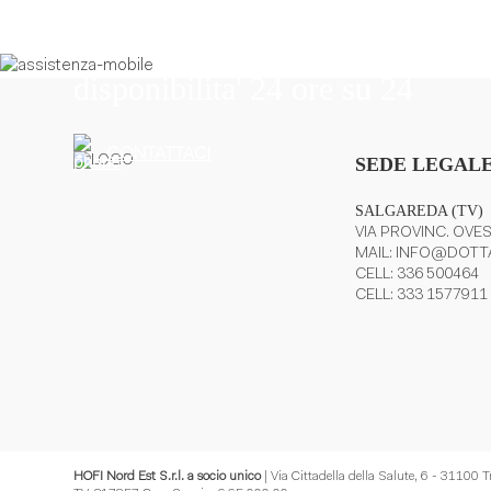
Il nostro personale vi offre assi
disponibilita' 24 ore su 24
CONTATTACI
SEDE LEGALE
SALGAREDA (TV)
VIA PROVINC. OVES
MAIL:
INFO@DOTTA
CELL:
336 500464
CELL:
333 1577911
HOFI Nord Est S.r.l. a socio unico
| Via Cittadella della Salute, 6 - 31100 