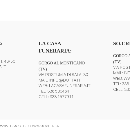
stenza e
:
LA CASA
SO.CR
FUNERARIA:
GORGO 
T, 48/50
(TV)
GORGO AL MONTICANO
.IT
VIA POST
(TV)
MAIL:
IN
VIA POSTUMIA DI SALA, 30
WEB:
WW
MAIL:
INFO@DOTTA.IT
TEL:
336
WEB:
LACASAFUNERARIA.IT
CELL:
33
TEL:
336 500464
CELL:
333 1577911
Treviso | P.Iva / C.F. 03052570268 - REA: