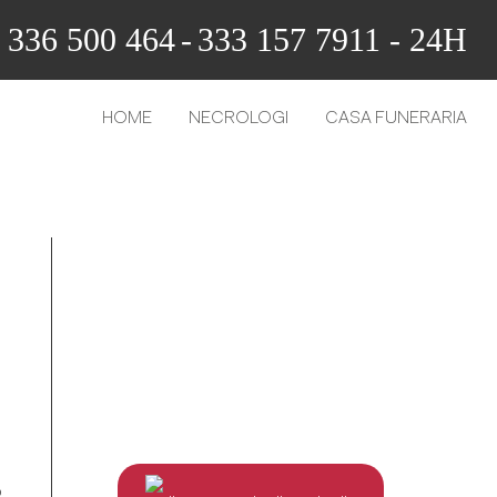
336 500 464
-
333 157 7911 - 24H
HOME
NECROLOGI
CASA FUNERARIA
o