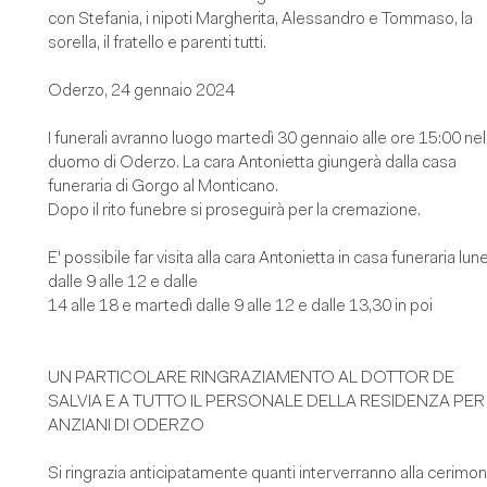
con Stefania, i nipoti Margherita, Alessandro e Tommaso, la
sorella, il fratello e parenti tutti.
Oderzo, 24 gennaio 2024
I funerali avranno luogo martedì 30 gennaio alle ore 15:00 nel
duomo di Oderzo. La cara Antonietta giungerà dalla casa
funeraria di Gorgo al Monticano.
Dopo il rito funebre si proseguirà per la cremazione.
E' possibile far visita alla cara Antonietta in casa funeraria lun
dalle 9 alle 12 e dalle
14 alle 18 e martedì dalle 9 alle 12 e dalle 13,30 in poi
UN PARTICOLARE RINGRAZIAMENTO AL DOTTOR DE
SALVIA E A TUTTO IL PERSONALE DELLA RESIDENZA PER
ANZIANI DI ODERZO
Si ringrazia anticipatamente quanti interverranno alla cerimon