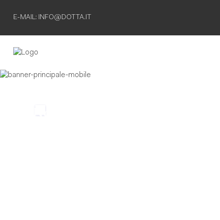
E-MAIL: INFO@DOTTA.IT
Non esiste
separazione
definitiva
finche' esiste
il ricordo