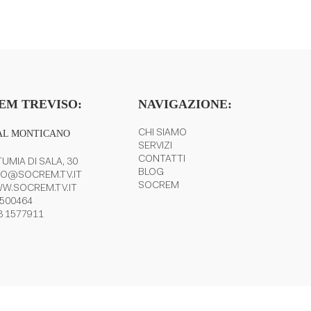
EM TREVISO:
NAVIGAZIONE:
AL MONTICANO
CHI SIAMO
SERVIZI
CONTATTI
UMIA DI SALA, 30
BLOG
FO@SOCREM.TV.IT
SOCREM
W.SOCREM.TV.IT
 500464
3 1577911