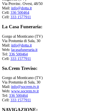
Via Provinc. Ovest, 48/50
Mail:
info@dotta.it
Cell:
336 500464
Cell:
333 1577911
La Casa Funeraria:
Gorgo al Monticano (TV)
Via Postumia di Sala, 30
Mail:
info@dotta.it
Web:
lacasafuneraria.it
Tel:
336 500464
Cell:
333 1577911
So.Crem Treviso:
Gorgo al Monticano (TV)
Via Postumia di Sala, 30
Mail:
info@socrem.tv.it
Web:
www.socrem.tv.it
Tel:
336 500464
Cell:
333 1577911
NAVIGAZIONE: