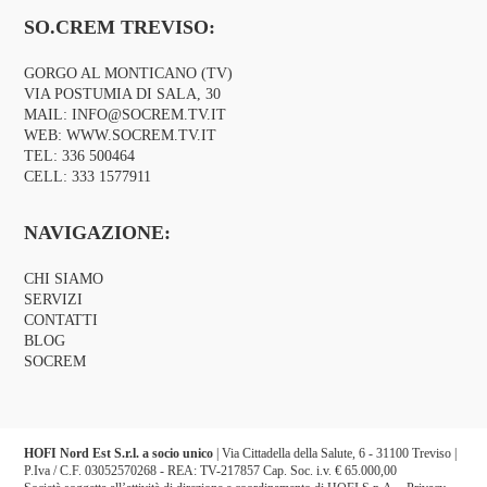
SO.CREM TREVISO:
GORGO AL MONTICANO (TV)
VIA POSTUMIA DI SALA, 30
MAIL:
INFO@SOCREM.TV.IT
WEB:
WWW.SOCREM.TV.IT
TEL:
336 500464
CELL:
333 1577911
NAVIGAZIONE:
CHI SIAMO
SERVIZI
CONTATTI
BLOG
SOCREM
HOFI Nord Est S.r.l. a socio unico
| Via Cittadella della Salute, 6 - 31100 Treviso |
P.Iva / C.F. 03052570268 - REA: TV-217857 Cap. Soc. i.v. € 65.000,00